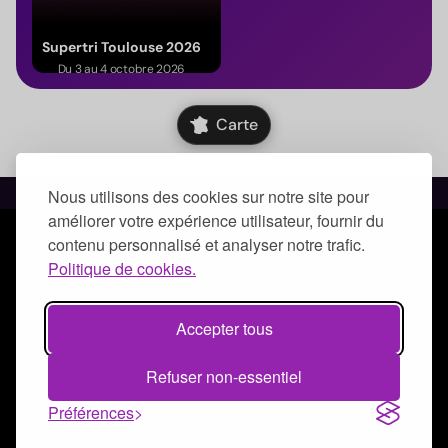
Supertri Toulouse 2026
Du 3 au 4 octobre 2026
(Occitanie)
Carte
Nous utilisons des cookies sur notre site pour
améliorer votre expérience utilisateur, fournir du
contenu personnalisé et analyser notre trafic.
© Qoezion by Quick-Off
Politique de cookies.
Mentions légales
Politique de confidentialité
Accepter tous
CGUV
Refuser non-essentiel
Préférences
home
search
add_circle_outline
account_circle