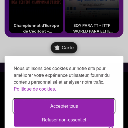
Championnat d'Europe
SQY PARA TT - ITTF
de Cécifoot -
WORLD PARA ELITE
Strasbourg 2026
YVELINES 2026
Du 14 au 24 août 2026
Du 12 au 16 septembre 2026
(Grand Est)
(Île-de-France)
Carte
Nous utilisons des cookies sur notre site pour
améliorer votre expérience utilisateur, fournir du
contenu personnalisé et analyser notre trafic.
© Qoezion by Quick-Off
Politique de cookies.
Mentions légales
Politique de confidentialité
Accepter tous
CGUV
Refuser non-essentiel