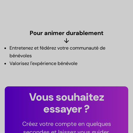
Pour animer durablement
arrow_downward
Entretenez et fédérez votre communauté de
bénévoles
Valorisez l'expérience bénévole
Vous souhaitez
essayer ?
Créez votre compte en quelques
secondes et laissez vous guider.