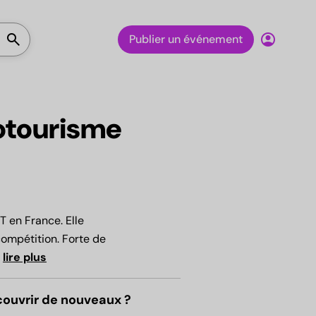
Lancer la recherche
search
account_circle
Publier un événement
otourisme
T en France. Elle
 compétition. Forte de
.
lire plus
couvrir de nouveaux ?