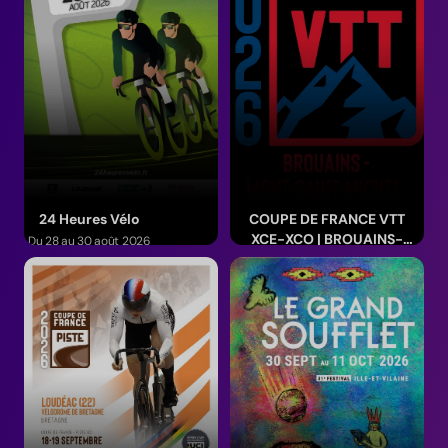
24 Heures Vélo
COUPE DE FRANCE VTT
XCE-XCO | BROUAINS-
Du 28 au 30 août 2026
MONT-SAINT-MICHEL
(Pays de la Loire)
Du 11 au 13 septembre 2026
(Normandie)