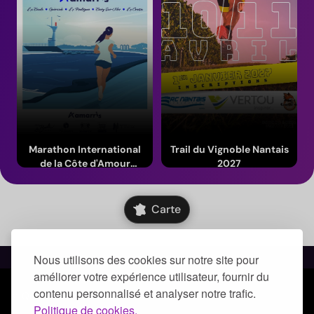
Marathon International
Trail du Vignoble Nantais
de la Côte d'Amour
2027
Amarris 2026
Du 6 au 8 novembre 2026
Du 10 au 11 avril 2027
(Pays de la Loire)
(Pays de la Loire)
Carte
Nous utilisons des cookies sur notre site pour
améliorer votre expérience utilisateur, fournir du
contenu personnalisé et analyser notre trafic.
© Qoezion by Quick-Off
Politique de cookies.