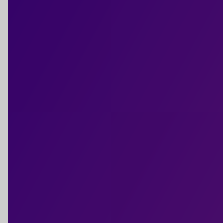
Champéry 2026
Bike UCI Les G
Savoie 2
Du 31 juil. au 14 août 2026
Du 20 au 23 a
(Valais)
(Auvergne-Rhôn