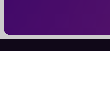
Evénements FF Athlétisme
Evénements FF Aviron
Evénements FF Badminton
Evénements FF Canoë-Kayak
Evénements FF Cyclisme
Evénements FF Cyclotourisme
Evénements FF Golf