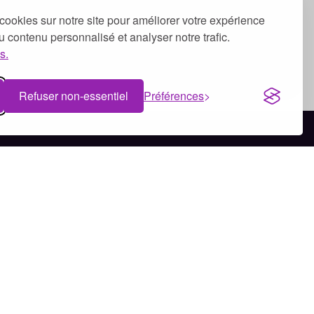
cookies sur notre site pour améliorer votre expérience
 du contenu personnalisé et analyser notre trafic.
s.
Refuser non-essentiel
Préférences
Bénévolat à Dijon
Bénévolat à Clermont-Ferrand
Bénévolat à Tours
Bénévolat à Brest
Bénévolat à Bruxelles
Bénévolat à Genève
Bénévolat à Montréal