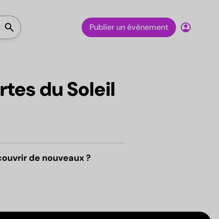
Lancer la recherche
search
account_circle
Publier un événement
rtes du Soleil
couvrir de nouveaux ?