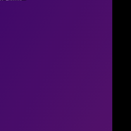
ets Haute-
026
oût 2026
e-Alpes)