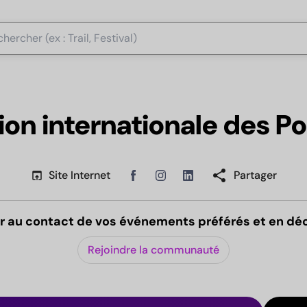
on internationale des Po
share
open_in_browser
Site Internet
Partager
Linkedin
Facebook
Instagram
r au contact de vos événements préférés et en dé
Rejoindre la communauté