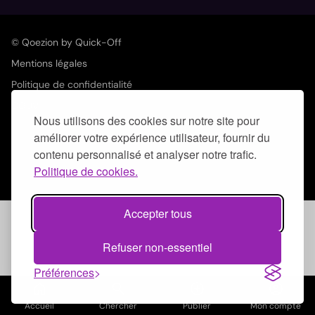
© Qoezion by Quick-Off
Mentions légales
Politique de confidentialité
CGUV
Nous utilisons des cookies sur notre site pour
améliorer votre expérience utilisateur, fournir du
contenu personnalisé et analyser notre trafic.
Politique de cookies.
Accepter tous
Refuser non-essentiel
Préférences
home
search
add_circle_outline
account_circle
Accueil
Chercher
Publier
Mon compte