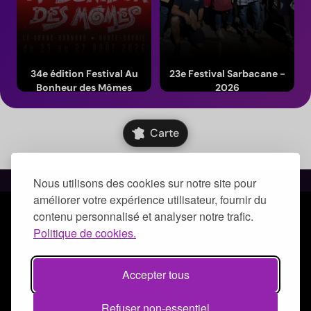
34e édition Festival Au
23e Festival Sarbacane -
Bonheur des Mômes
2026
Du 23 au 27 août 2026
Du 19 au 20 septembre 2026
(Auvergne-Rhône-Alpes)
(Bourgogne-Franche-Comté)
Carte
Nous utilisons des cookies sur notre site pour
améliorer votre expérience utilisateur, fournir du
contenu personnalisé et analyser notre trafic.
© Qoezion by Quick-Off
Politique de cookies.
Mentions légales
Politique de confidentialité
Accepter tous
CGUV
Refuser non-essentiel