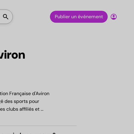
Lancer la recherche
search
account_circle
Publier un événement
viron
tion Française d'Aviron
gé des sports pour
es clubs affiliés et
...