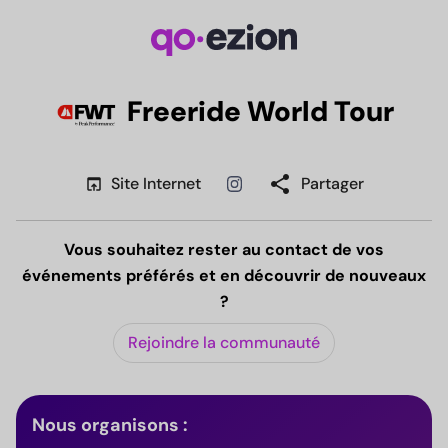
Freeride World Tour
share
open_in_browser
Site Internet
Partager
Instagram
Vous souhaitez rester au contact de vos
événements préférés et en découvrir de nouveaux
?
Rejoindre la communauté
Nous organisons :