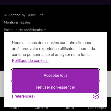
© Qoezion by Quick-Off
Mentions légales
Politique de confidentialité
CGUV
Nous utilisons des cookies sur notre site pour
améliorer votre expérience utilisateur, fournir du
contenu personnalisé et analyser notre trafic.
Politique de cookies.
Accepter tous
Refuser non-essentiel
Préférences
home
search
add_circle_outline
account_circle
Accueil
Chercher
Publier
Mon compte