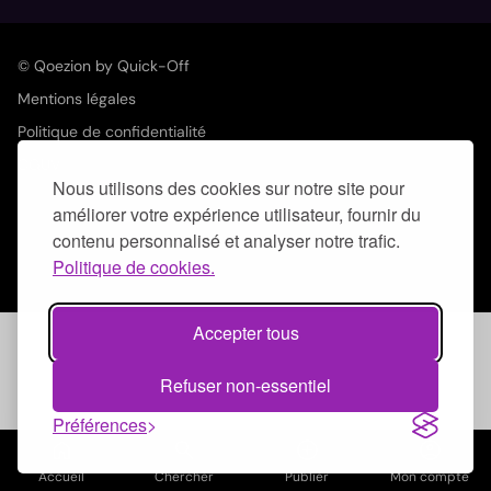
© Qoezion by Quick-Off
Mentions légales
Politique de confidentialité
CGUV
Nous utilisons des cookies sur notre site pour
améliorer votre expérience utilisateur, fournir du
contenu personnalisé et analyser notre trafic.
Politique de cookies.
Accepter tous
Refuser non-essentiel
Préférences
home
search
add_circle_outline
account_circle
Accueil
Chercher
Publier
Mon compte