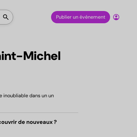
Lancer la recherche
search
account_circle
Publier un événement
aint-Michel
e inoubliable dans un un
couvrir de nouveaux ?