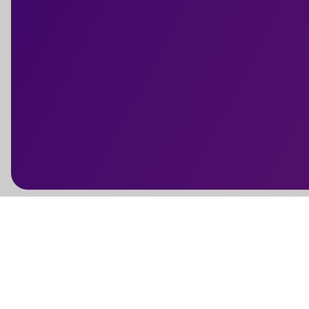
Evénements FF Athlétisme
Evénements FF Aviron
Evénements FF Badminton