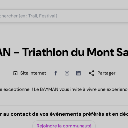
 - Triathlon du Mont S
share
open_in_browser
Site Internet
Partager
Linkedin
Facebook
Instagram
re exceptionnel ! Le BAYMAN vous invite à vivre une expérienc
r au contact de vos événements préférés et en dé
Rejoindre la communauté