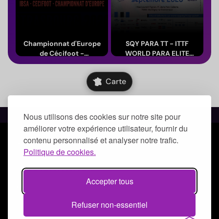
Championnat d'Europe
SQY PARA TT - ITTF
de Cécifoot -
WORLD PARA ELITE
Strasbourg 2026
YVELINES 2026
Du 14 au 24 août 2026
Du 12 au 16 septembre 2026
(Grand Est)
(Île-de-France)
Carte
Nous utilisons des cookies sur notre site pour
améliorer votre expérience utilisateur, fournir du
contenu personnalisé et analyser notre trafic.
© Qoezion by Quick-Off
Politique de cookies.
Mentions légales
Politique de confidentialité
Accepter tous
CGUV
Refuser non-essentiel