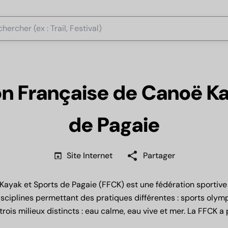
on Française de Canoë Ka
de Pagaie
share
open_in_browser
Site Internet
Partager
Kayak et Sports de Pagaie (FFCK) est une fédération sportiv
disciplines permettant des pratiques différentes : sports olym
 trois milieux distincts : eau calme, eau vive et mer. La FFCK a