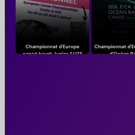
Championnat d'Europe
Championnat d'E
canoë kayak Junior &U23
d'Océan R
Du 5 au 9 août 2026
Du 26 au 30 a
(Grand Est)
(Bretagn