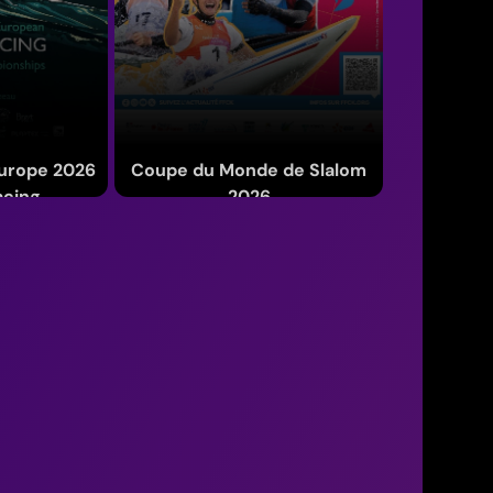
urope 2026
Coupe du Monde de Slalom
acing
2026
oût 2026
Du 3 au 6 septembre 2026
e)
(Île-de-France)