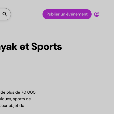
Lancer la recherche
search
account_circle
Publier un événement
yak et Sports
e de plus de 70 000
piques, sports de
 pour objet de