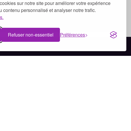
cookies sur notre site pour améliorer votre expérience
 du contenu personnalisé et analyser notre trafic.
s.
Refuser non-essentiel
Préférences
Bénévolat à Dijon
Bénévolat à Clermont-Ferrand
Bénévolat à Tours
Bénévolat à Brest
Bénévolat à Bruxelles
Bénévolat à Genève
Bénévolat à Montréal