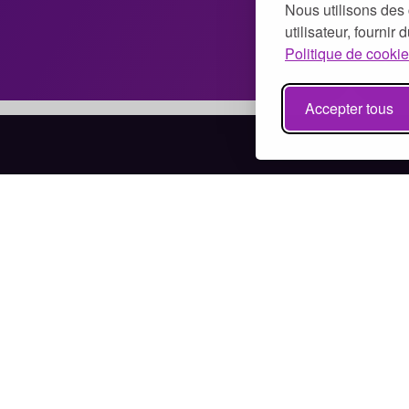
Nous utilisons des 
utilisateur, fournir
Politique de cookie
Accepter tous
Bénévolat à Paris
Bénévolat à Marseille
Bénévolat à Lyon
Bénévolat à Toulouse
Bénévolat à Nice
Bénévolat à Nantes
Bénévolat à Montpellier
Bénévolat à Strasbourg