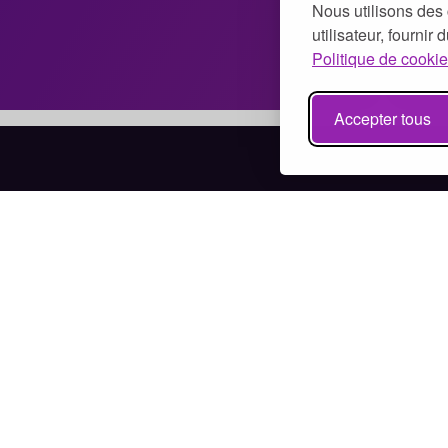
Nous utilisons des 
utilisateur, fournir
Politique de cookie
Accepter tous
Bénévolat à Paris
Bénévolat à Marseille
Bénévolat à Lyon
Bénévolat à Toulouse
Bénévolat à Nice
Bénévolat à Nantes
Bénévolat à Montpellier
Bénévolat à Strasbourg