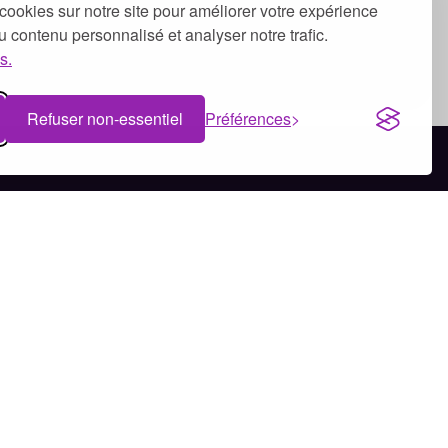
cookies sur notre site pour améliorer votre expérience
 du contenu personnalisé et analyser notre trafic.
s.
Refuser non-essentiel
Préférences
Bénévolat à Dijon
Bénévolat à Clermont-Ferrand
Bénévolat à Tours
Bénévolat à Brest
Bénévolat à Bruxelles
Bénévolat à Genève
Bénévolat à Montréal