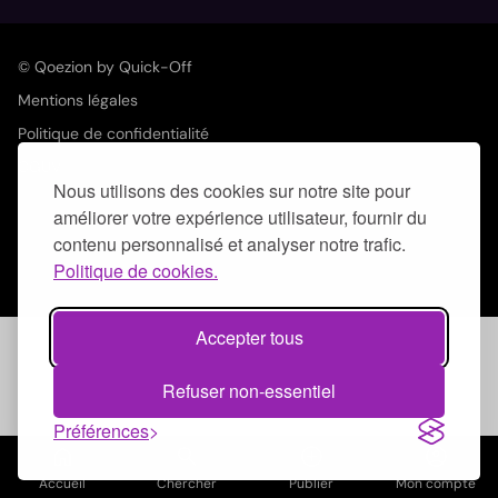
© Qoezion by Quick-Off
Mentions légales
Politique de confidentialité
CGUV
Nous utilisons des cookies sur notre site pour
améliorer votre expérience utilisateur, fournir du
contenu personnalisé et analyser notre trafic.
Politique de cookies.
Accepter tous
Refuser non-essentiel
Préférences
home
search
add_circle_outline
account_circle
Accueil
Chercher
Publier
Mon compte