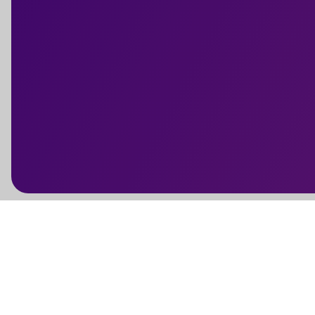
Evénements FF Athlétisme
Evénements FF Aviron
Evénements FF Badminton