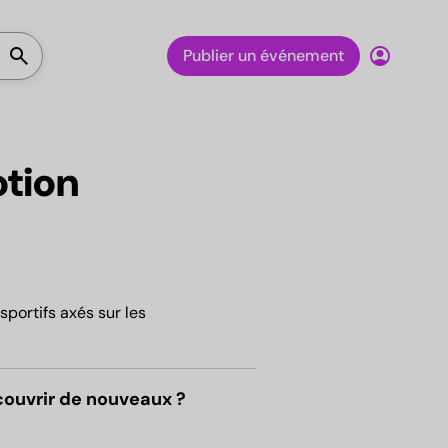
Lancer la recherche
search
account_circle
Publier un événement
tion
portifs axés sur les
couvrir de nouveaux ?