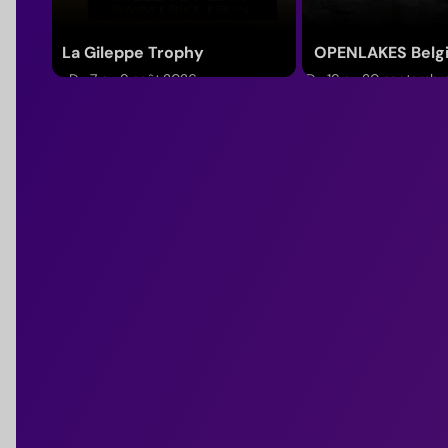
La Gileppe Trophy
OPENLAKES Belg
Du 7 au 9 août 2026
Du 19 au 20 septembr
(Région wallonne)
(Waals Gewest)