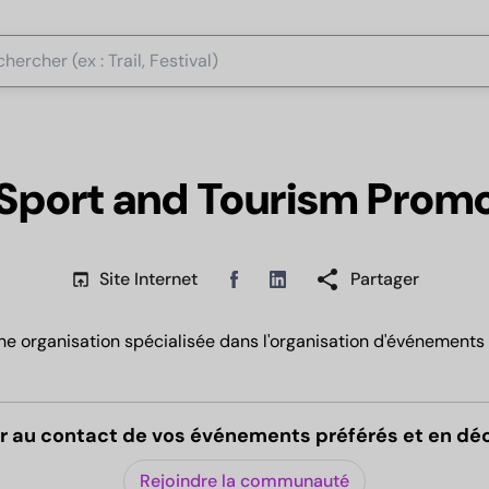
Sport and Tourism Promo
share
open_in_browser
Site Internet
Partager
Linkedin
Facebook
e organisation spécialisée dans l'organisation d'événements s
r au contact de vos événements préférés et en dé
Rejoindre la communauté