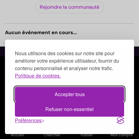
Rejoindre la communauté
Aucun événement en cours...
Nous utilisons des cookies sur notre site pour
améliorer votre expérience utilisateur, fournir du
contenu personnalisé et analyser notre trafic.
© Qoezion by Quick-Off
Politique de cookies.
Mentions légales
Politique de confidentialité
Accepter tous
CGUV
Refuser non-essentiel
Préférences
home
search
add_circle_outline
account_circle
Accueil
Chercher
Publier
Mon compte