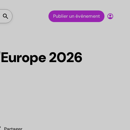
Lancer la recherche
search
account_circle
Publier un événement
'Europe 2026
re
Partager