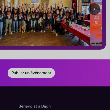
chevron_right
Publier un événement
Bénévolat à Dijon